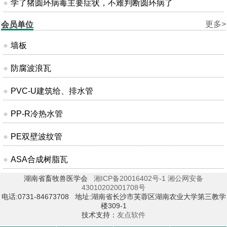
学了猪圆环病毒主要症状，不难判断圆环病了
更多>
会员单位
墙板
防腐波浪瓦
PVC-U建筑给、排水管
PP-R冷热水管
PE双壁波纹管
ASA合成树脂瓦
湖南省畜牧兽医学会
湘ICP备20016402号-1
湘公网安备
43010202001708号
电话:0731-84673708 地址:湖南省长沙市芙蓉区湖南农业大学第三教学
楼309-1
技术支持：
友点软件