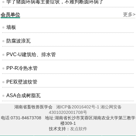
学了猪圆环病毒主要症状，不难判断圆环病了
更多>
会员单位
墙板
防腐波浪瓦
PVC-U建筑给、排水管
PP-R冷热水管
PE双壁波纹管
ASA合成树脂瓦
湖南省畜牧兽医学会
湘ICP备20016402号-1
湘公网安备
43010202001708号
电话:0731-84673708 地址:湖南省长沙市芙蓉区湖南农业大学第三教学
楼309-1
技术支持：
友点软件