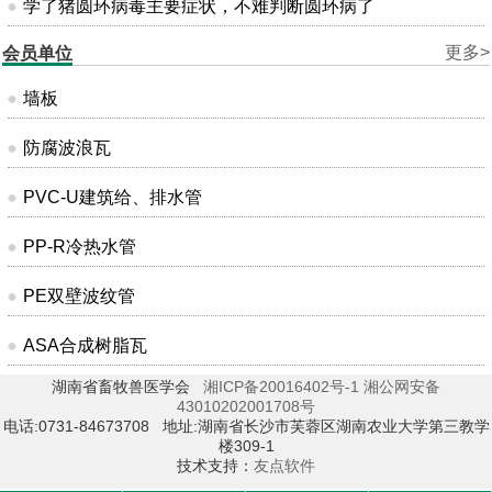
学了猪圆环病毒主要症状，不难判断圆环病了
更多>
会员单位
墙板
防腐波浪瓦
PVC-U建筑给、排水管
PP-R冷热水管
PE双壁波纹管
ASA合成树脂瓦
湖南省畜牧兽医学会
湘ICP备20016402号-1
湘公网安备
43010202001708号
电话:0731-84673708 地址:湖南省长沙市芙蓉区湖南农业大学第三教学
楼309-1
技术支持：
友点软件